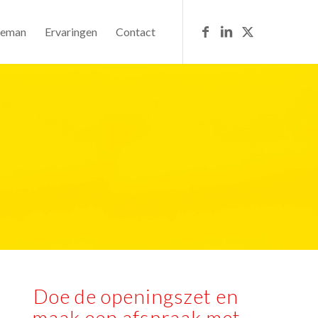
deman
Ervaringen
Contact
Doe de openingszet en
maak een afspraak met